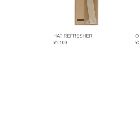
KK
HAT REFRESHER
O
¥
1,100
¥