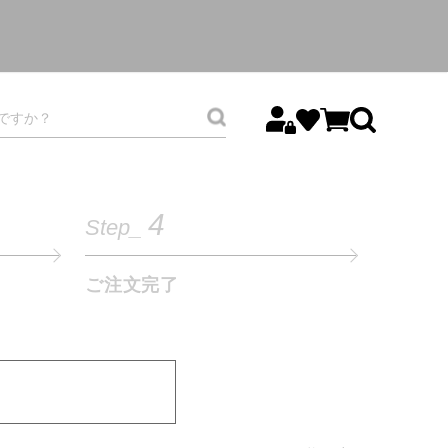
4
Step_
ご注文完了