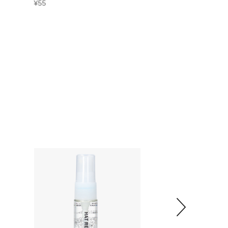
¥
55
¥
110