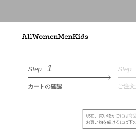
All
Women
Men
Kids
1
Step_
Step_
カートの確認
ご注文
現在、買い物かごには商
お買い物を続けるには下の