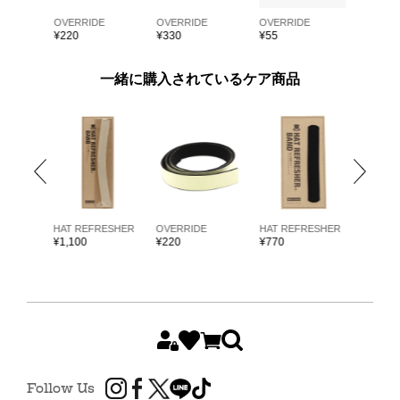
E
OVERRIDE
OVERRIDE
OVERRIDE
OVERRI
¥
220
¥
330
¥
55
¥
55
一緒に購入されているケア商品
ARKK
HAT REFRESHER
OVERRIDE
HAT REFRESHER
HAT RE
¥
1,100
¥
220
¥
770
¥
1,980
Follow Us