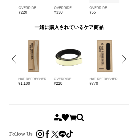
E
OVERRIDE
OVERRIDE
OVERRIDE
OVERRI
¥
220
¥
330
¥
55
¥
55
一緒に購入されているケア商品
ARKK
HAT REFRESHER
OVERRIDE
HAT REFRESHER
HAT RE
¥
1,100
¥
220
¥
770
¥
1,980
Follow Us