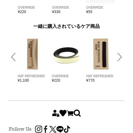
E
OVERRIDE
OVERRIDE
OVERRIDE
OVERRI
¥
220
¥
330
¥
55
¥
55
一緒に購入されているケア商品
ARKK
HAT REFRESHER
OVERRIDE
HAT REFRESHER
HAT RE
¥
1,100
¥
220
¥
770
¥
1,980
Follow Us