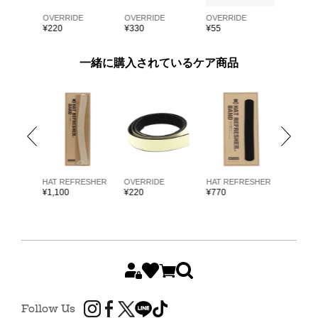
E
OVERRIDE
OVERRIDE
OVERRIDE
OVERRI
¥
220
¥
330
¥
55
¥
55
一緒に購入されているケア商品
ARKK
HAT REFRESHER
OVERRIDE
HAT REFRESHER
HAT RE
¥
1,100
¥
220
¥
770
¥
1,980
Follow Us