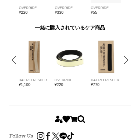
E
OVERRIDE
OVERRIDE
OVERRIDE
OVERRI
¥
220
¥
330
¥
55
¥
55
一緒に購入されているケア商品
ARKK
HAT REFRESHER
OVERRIDE
HAT REFRESHER
HAT RE
¥
1,100
¥
220
¥
770
¥
1,980
Follow Us