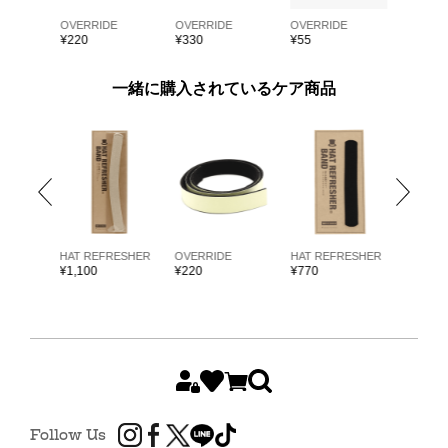
E
OVERRIDE
OVERRIDE
OVERRIDE
OVERRI
¥
220
¥
330
¥
55
¥
55
一緒に購入されているケア商品
ARKK
HAT REFRESHER
OVERRIDE
HAT REFRESHER
HAT RE
¥
1,100
¥
220
¥
770
¥
1,980
Follow Us