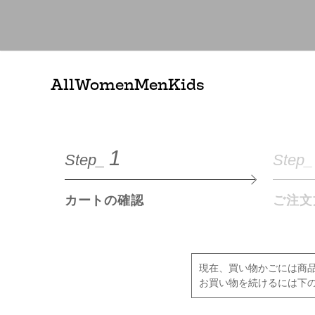
All
Women
Men
Kids
1
Step_
Step_
カートの確認
ご注文
現在、買い物かごには商
お買い物を続けるには下の