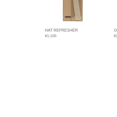
KK
HAT REFRESHER
O
¥
1,100
¥