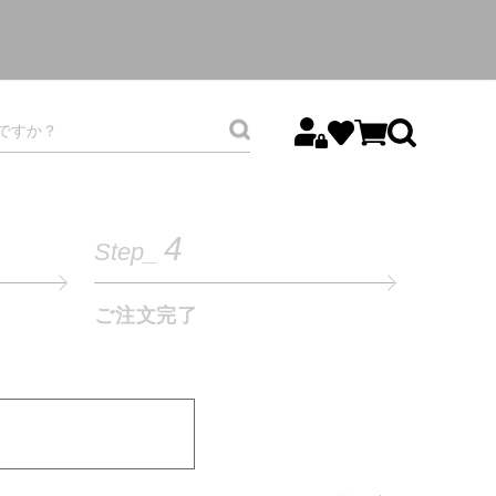
4
Step_
ご注文完了