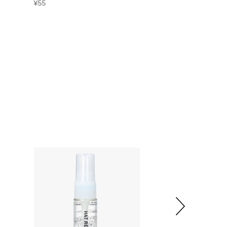
¥
55
¥
110