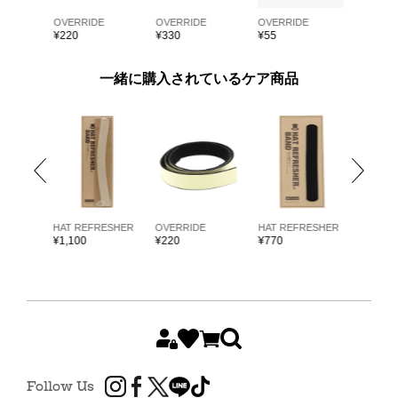
E
OVERRIDE
OVERRIDE
OVERRIDE
OVERRI
¥
220
¥
330
¥
55
¥
55
一緒に購入されているケア商品
ARKK
HAT REFRESHER
OVERRIDE
HAT REFRESHER
HAT RE
¥
1,100
¥
220
¥
770
¥
1,980
Follow Us