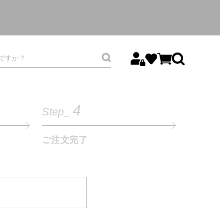
4
Step_
ご注文完了