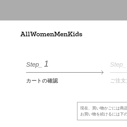
All
Women
Men
Kids
1
Step_
Step_
カートの確認
ご注文
現在、買い物かごには商
お買い物を続けるには下の