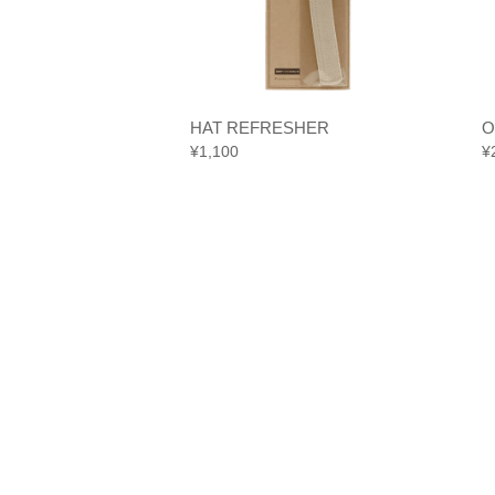
KK
HAT REFRESHER
O
¥
1,100
¥