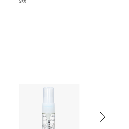
¥
55
¥
110