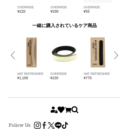
E
OVERRIDE
OVERRIDE
OVERRIDE
OVERRI
¥
220
¥
330
¥
55
¥
55
一緒に購入されているケア商品
ARKK
HAT REFRESHER
OVERRIDE
HAT REFRESHER
HAT RE
¥
1,100
¥
220
¥
770
¥
1,980
Follow Us