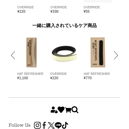
E
OVERRIDE
OVERRIDE
OVERRIDE
OVERRI
¥
220
¥
330
¥
55
¥
55
一緒に購入されているケア商品
ARKK
HAT REFRESHER
OVERRIDE
HAT REFRESHER
HAT RE
¥
1,100
¥
220
¥
770
¥
1,980
Follow Us