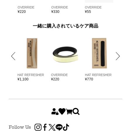
E
OVERRIDE
OVERRIDE
OVERRIDE
OVERRI
¥
220
¥
330
¥
55
¥
55
一緒に購入されているケア商品
ARKK
HAT REFRESHER
OVERRIDE
HAT REFRESHER
HAT RE
¥
1,100
¥
220
¥
770
¥
1,980
Follow Us