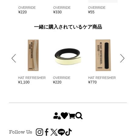
E
OVERRIDE
OVERRIDE
OVERRIDE
OVERRI
¥
220
¥
330
¥
55
¥
55
一緒に購入されているケア商品
ARKK
HAT REFRESHER
OVERRIDE
HAT REFRESHER
HAT RE
¥
1,100
¥
220
¥
770
¥
1,980
Follow Us