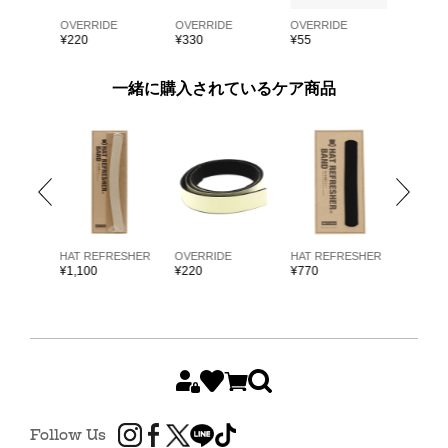
E
OVERRIDE
OVERRIDE
OVERRIDE
OVERRI
¥
220
¥
330
¥
55
¥
55
一緒に購入されているケア商品
ARKK
HAT REFRESHER
OVERRIDE
HAT REFRESHER
HAT RE
¥
1,100
¥
220
¥
770
¥
1,980
Follow Us