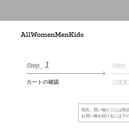
All
Women
Men
Kids
1
Step_
Step_
カートの確認
ご注文
現在、買い物かごには商
お買い物を続けるには下の