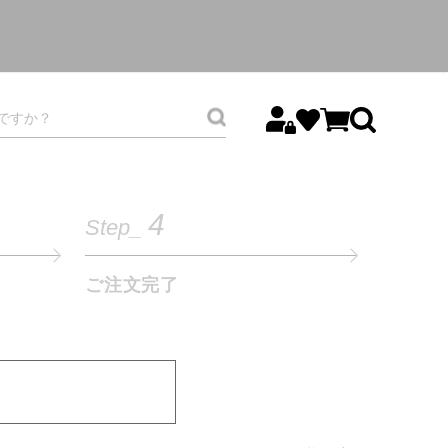
4
Step_
ご注文完了