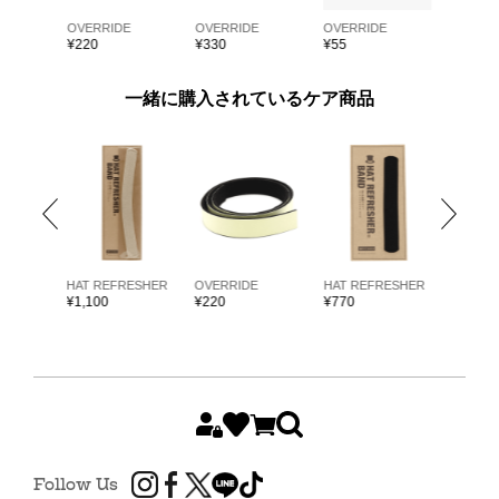
E
OVERRIDE
OVERRIDE
OVERRIDE
OVERRI
¥
220
¥
330
¥
55
¥
55
一緒に購入されているケア商品
ARKK
HAT REFRESHER
OVERRIDE
HAT REFRESHER
HAT RE
¥
1,100
¥
220
¥
770
¥
1,980
Follow Us