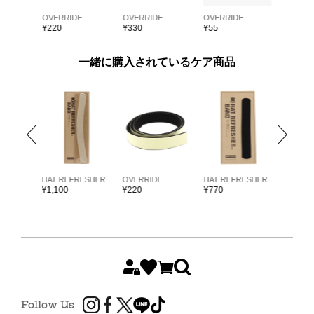
E
OVERRIDE
OVERRIDE
OVERRIDE
OVERRI
¥
220
¥
330
¥
55
¥
55
一緒に購入されているケア商品
ARKK
HAT REFRESHER
OVERRIDE
HAT REFRESHER
HAT RE
¥
1,100
¥
220
¥
770
¥
1,980
Follow Us