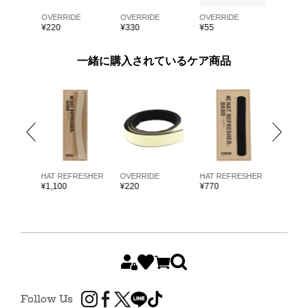
E
OVERRIDE
OVERRIDE
OVERRIDE
OVERRI
¥
220
¥
330
¥
55
¥
55
一緒に購入されているケア商品
ARKK
HAT REFRESHER
OVERRIDE
HAT REFRESHER
HAT RE
¥
1,100
¥
220
¥
770
¥
1,980
Follow Us