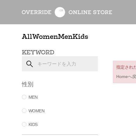
All
Women
Men
Kids
KEYWORD
指定され
Homeへ
性別
MEN
WOMEN
KIDS