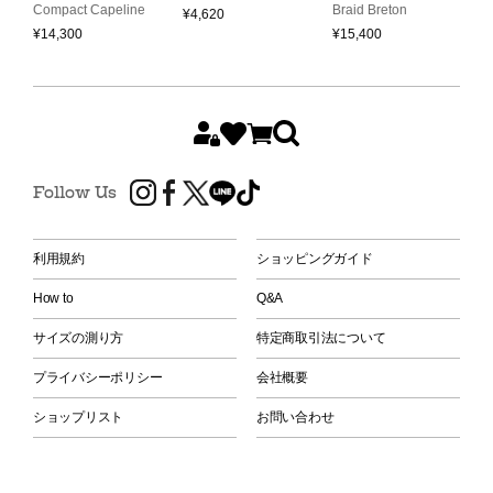
S
Compact Capeline
Braid Breton
¥
4,620
H
¥
14,300
¥
15,400
¥
Follow Us
利用規約
ショッピングガイド
How to
Q&A
サイズの測り方
特定商取引法について
プライバシーポリシー
会社概要
ショップリスト
お問い合わせ