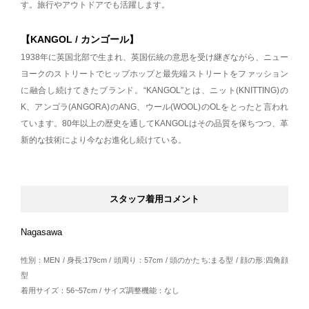
す。旅行やアウトドアでも活躍します。
【KANGOL / カンゴール】
1938年に英国北部で生まれ、英国伝統の意思を受け継ぎながら、ニュー
ヨークのストリートでヒップホップと最先端ストリートをファッション
に融合し続けてきたブランド。“KANGOL”とは、ニット(KNITTING)の
K、アンゴラ(ANGORA)のANG、ウール(WOOL)のOLをとったと言われ
ています。80年以上の歴史を通してKANGOLはその品質を保ちつつ、革
新的な技術により今なお進化し続けている。
スタッフ着用コメント
Nagasawa
性別：MEN / 身長:179cm / 頭周り：57cm / 頭のかたち:まる型 / 顔の形:四角顔
型
着用サイズ：56~57cm / サイズ調整機能：なし