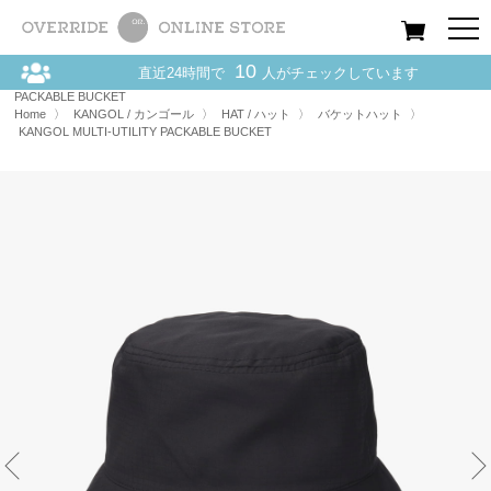
All
Women
Men
Kids
10
直近24時間で
人がチェックしています
Home
〉
KANGOL / カンゴール
〉
HAT / ハット
〉
KANGOL MULTI-UTILITY
PACKABLE BUCKET
Home
〉
KANGOL / カンゴール
〉
HAT / ハット
〉
バケットハット
〉
KANGOL MULTI-UTILITY PACKABLE BUCKET