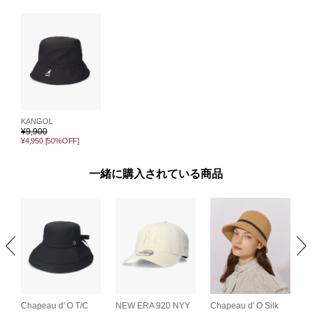
KANGOL
¥
9,900
¥4,950
[50%OFF]
一緒に購入されている商品
C
L
Chapeau d' O T/C
NEW ERA 920 NYY
Chapeau d' O Silk