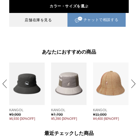
カラー・サイズを選ぶ
チャットで相談する
店舗在庫を見る
あなたにおすすめの商品
KANGOL
KANGOL
K
KANGOL
¥
11,000
¥
9,900
¥
¥
7,700
¥4,400
[60%OFF]
¥6,930
[30%OFF]
¥
¥5,390
[30%OFF]
最近チェックした商品