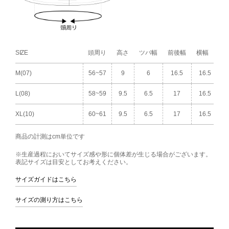
SIZE
頭周り
高さ
ツバ幅
前後幅
横幅
M(07)
56~57
9
6
16.5
16.5
L(08)
58~59
9.5
6.5
17
16.5
XL(10)
60~61
9.5
6.5
17
16.5
商品の計測はcm単位です
※生産過程においてサイズ感や形に個体差が生じる場合がございます。
表記サイズは目安としてお考えください。
サイズガイドはこちら
サイズの測り方はこちら