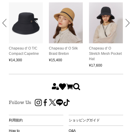
Chapeau d' O
L
Chapeau d' O T/C
Chapeau d' O Silk
C
Stretch Mesh Pocket
Compact Capeline
Braid Breton
S
Hat
¥
14,300
¥
15,400
¥
¥
17,600
Follow Us
利用規約
ショッピングガイド
How to
Q&A