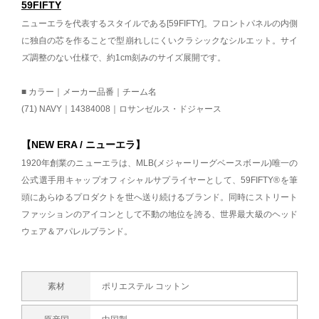
59FIFTY
ニューエラを代表するスタイルである[59FIFTY]。フロントパネルの内側
に独自の芯を作ることで型崩れしにくいクラシックなシルエット。サイ
ズ調整のない仕様で、約1cm刻みのサイズ展開です。
■ カラー｜メーカー品番｜チーム名
(71) NAVY｜14384008｜ロサンゼルス・ドジャース
【NEW ERA / ニューエラ】
1920年創業のニューエラは、MLB(メジャーリーグベースボール)唯一の
公式選手用キャップオフィシャルサプライヤーとして、59FIFTY®を筆
頭にあらゆるプロダクトを世へ送り続けるブランド。同時にストリート
ファッションのアイコンとして不動の地位を誇る、世界最大級のヘッド
ウェア＆アパレルブランド。
素材
ポリエステル コットン