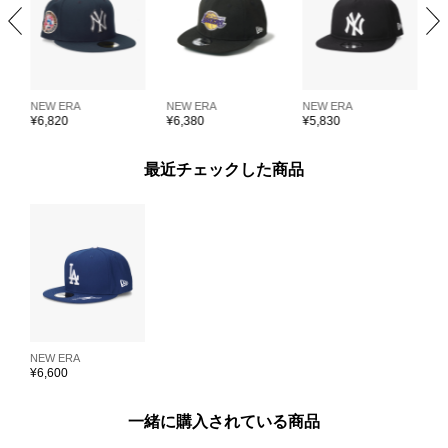
NEW ERA
NEW ERA
NEW ERA
N
¥
6,820
¥
6,380
¥
5,830
¥
最近チェックした商品
NEW ERA
¥
6,600
一緒に購入されている商品