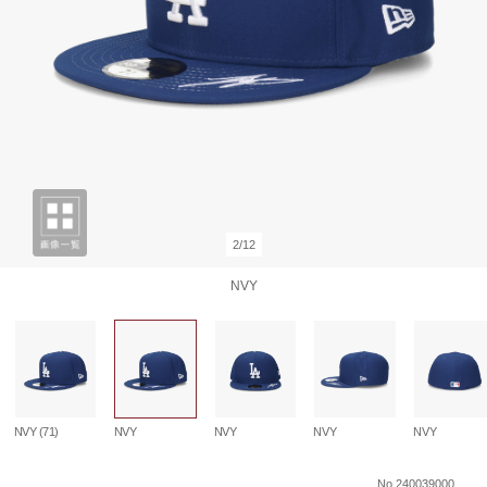
2/12
NVY
NVY (71)
NVY
NVY
NVY
NVY
No.240039000