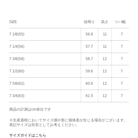
SIZE
頭周り
高さ
ツバ幅
7 1/8(55)
56.8
11
7
7 1/4(56)
57.7
11
7
7 3/8(58)
58.7
12
7
7 1/2(60)
59.6
12
7
7 5/8(62)
60.6
12
7
7 3/4(63)
61.5
12
7
商品の計測はcm単位です
※生産過程においてサイズ感や形に個体差が生じる場合がございます。
表記サイズは目安としてお考えください。
サイズガイドはこちら