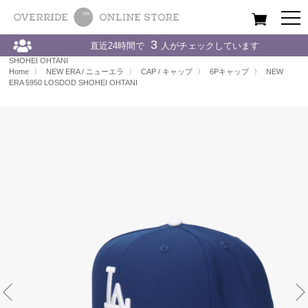
All
Women
Men
Kids
3
直近24時間で
人がチェックしています
Home
〉
NEW ERA / ニューエラ
〉
CAP / キャップ
〉
NEW ERA 5950 LOSDOD
SHOHEI OHTANI
Home
〉
NEW ERA / ニューエラ
〉
CAP / キャップ
〉
6Pキャップ
〉
NEW
ERA 5950 LOSDOD SHOHEI OHTANI