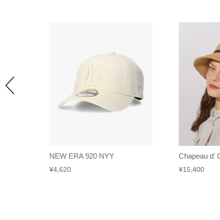
act
NEW ERA 920 NYY
Chapeau d' O
¥
4,620
¥
15,400