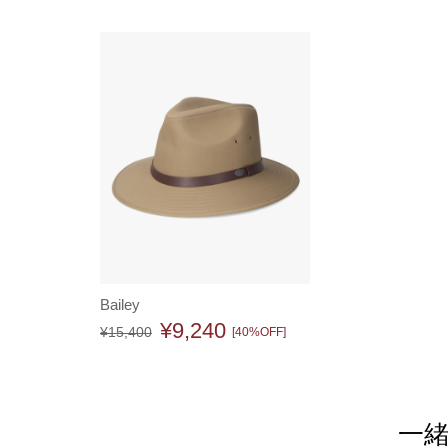
Bailey
¥9,240
¥
15,400
[40%OFF]
一